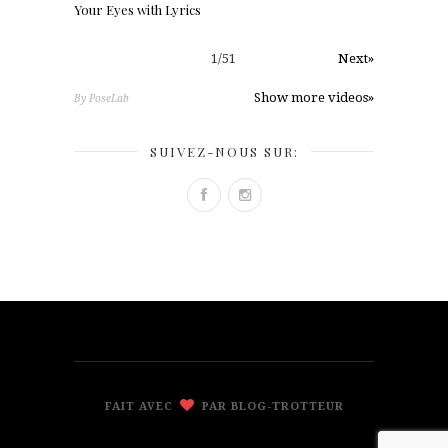
Your Eyes with Lyrics
1
/
51
Next»
Show more videos»
By PoseLab
SUIVEZ-NOUS SUR:
FAIT AVEC
PAR BLOG-TROTTEUR