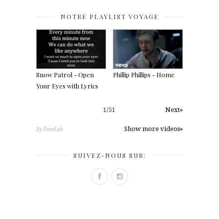
NOTRE PLAYLIST VOYAGE
Snow Patrol - Open
Phillip Phillips - Home
Your Eyes with Lyrics
1
/
51
Next»
Show more videos»
By PoseLab
SUIVEZ-NOUS SUR: