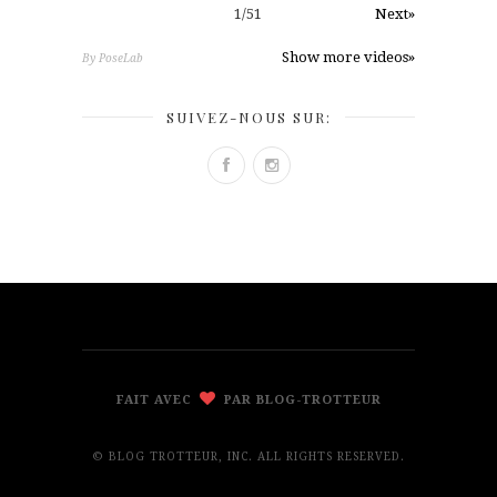
1
/
51
Next»
Show more videos»
By PoseLab
SUIVEZ-NOUS SUR:
FAIT AVEC
PAR BLOG-TROTTEUR
© BLOG TROTTEUR, INC. ALL RIGHTS RESERVED.