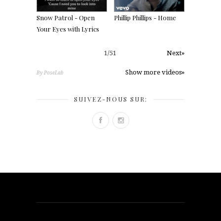
Snow Patrol - Open
Phillip Phillips - Home
Your Eyes with Lyrics
1
/
51
Next»
Show more videos»
By PoseLab
SUIVEZ-NOUS SUR: