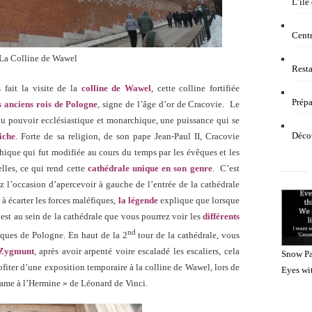
L’île
Centr
La Colline de Wawel
Resta
fait la visite de la
colline de Wawel
, cette colline fortifiée
Prépa
s anciens rois de Pologne
, signe de l’âge d’or de Cracovie. Le
du pouvoir ecclésiastique et monarchique, une puissance qui se
Décou
iche
. Forte de sa religion, de son pape Jean-Paul II, Cracovie
hique qui fut modifiée au cours du temps par les évêques et les
lles, ce qui rend cette
cathédrale unique en son genre
. C’est
z l’occasion d’apercevoir à gauche de l’entrée de la cathédrale
à écarter les forces maléfiques,
la légende
explique que lorsque
’est au sein de la cathédrale que vous pourrez voir les
différents
nd
ques de Pologne. En haut de la 2
tour de la cathédrale, vous
 Zygmunt
, après avoir arpenté voire escaladé les escaliers, cela
Snow Pa
iter d’une exposition temporaire à la colline de Wawel, lors de
Eyes wi
ame à l’Hermine » de Léonard de Vinci.