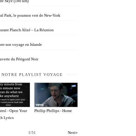
 de Skye (180 km)
al Park, le poumon vert de New-York
urant Planch Alizé – La Réunion
rer son voyage en Islande
verte du Périgord Noir
NOTRE PLAYLIST VOYAGE
trol - Open Your
Phillip Phillips - Home
th Lyrics
1
/
51
Next»