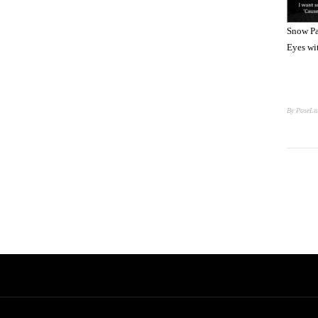
Snow Pa
Eyes wi
By PoseLa