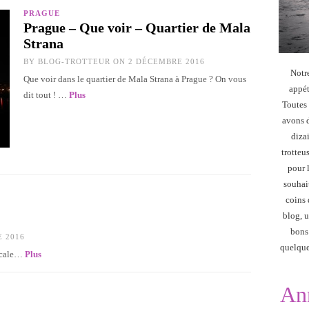
PRAGUE
Prague – Que voir – Quartier de Mala
Strana
BY
BLOG-TROTTEUR
ON 2 DÉCEMBRE 2016
Notr
Que voir dans le quartier de Mala Strana à Prague ? On vous
appét
dit tout ! …
Plus
Toutes 
avons d
diza
trotteu
pour 
souhai
coins 
blog, u
bons
 2016
quelque
sicale…
Plus
An