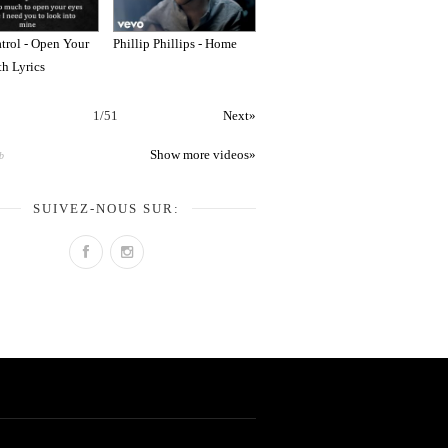
trol - Open Your
Phillip Phillips - Home
th Lyrics
1
/
51
Next»
Show more videos»
b
SUIVEZ-NOUS SUR: