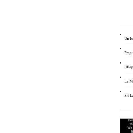
Un lo
Pragu
Ullap
Le M
Sri L