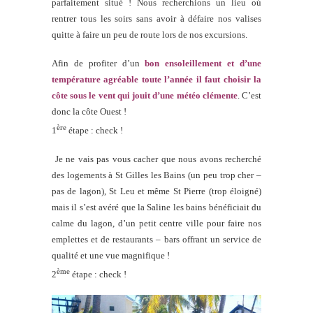
parfaitement situé ! Nous recherchions un lieu où
rentrer tous les soirs sans avoir à défaire nos valises
quitte à faire un peu de route lors de nos excursions.
Afin de profiter d’un
bon ensoleillement et d’une
température agréable toute l’année il faut choisir la
côte sous le vent qui jouit d’une météo clémente
. C’est
donc la côte Ouest !
ère
1
étape : check !
Je ne vais pas vous cacher que nous avons recherché
des logements à St Gilles les Bains (un peu trop cher –
pas de lagon), St Leu et même St Pierre (trop éloigné)
mais il s’est avéré que la Saline les bains bénéficiait du
calme du lagon, d’un petit centre ville pour faire nos
emplettes et de restaurants – bars offrant un service de
qualité et une vue magnifique !
ème
2
étape : check !