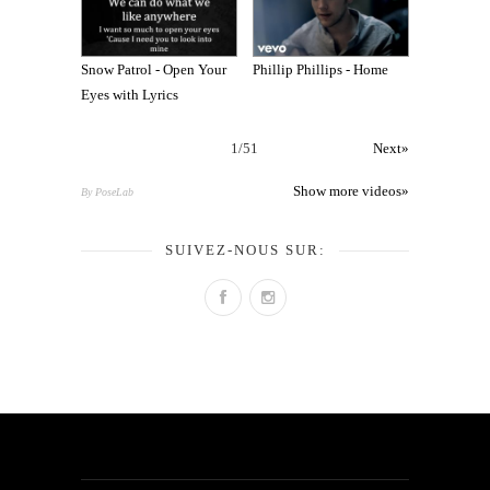
Snow Patrol - Open Your
Phillip Phillips - Home
Eyes with Lyrics
1
/
51
Next»
Show more videos»
By PoseLab
SUIVEZ-NOUS SUR: