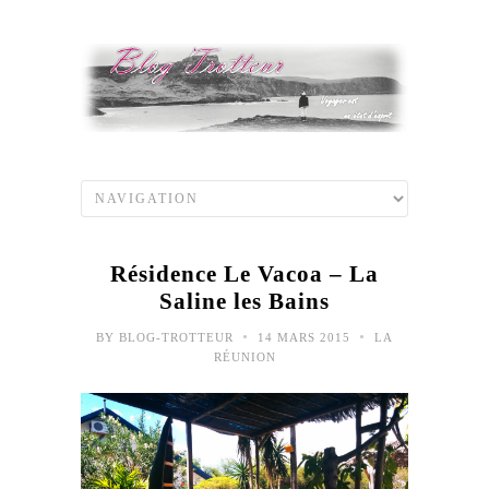
Résidence Le Vacoa – La
Saline les Bains
•
•
BY
BLOG-TROTTEUR
14 MARS 2015
LA
RÉUNION