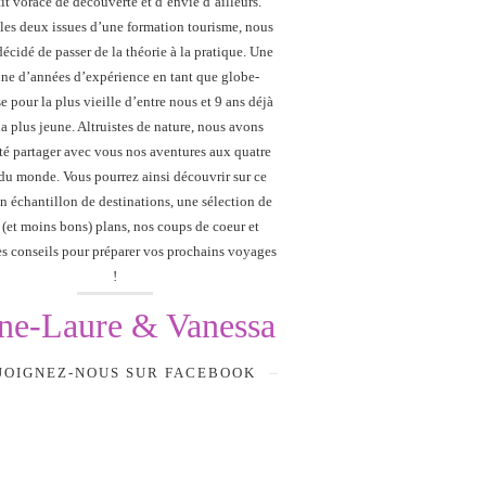
it vorace de découverte et d’envie d’ailleurs.
les deux issues d’une formation tourisme, nous
écidé de passer de la théorie à la pratique. Une
ine d’années d’expérience en tant que globe-
se pour la plus vieille d’entre nous et 9 ans déjà
la plus jeune. Altruistes de nature, nous avons
té partager avec vous nos aventures aux quatre
du monde. Vous pourrez ainsi découvrir sur ce
n échantillon de destinations, une sélection de
 (et moins bons) plans, nos coups de coeur et
s conseils pour préparer vos prochains voyages
!
ne-Laure & Vanessa
JOIGNEZ-NOUS SUR FACEBOOK