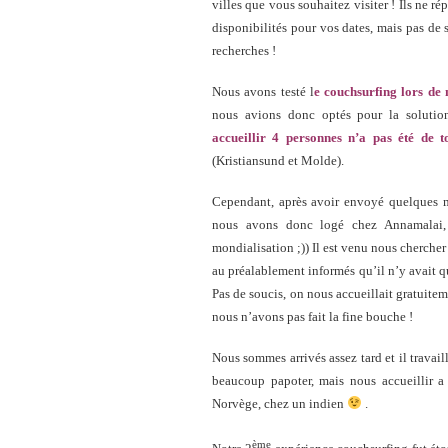
villes que vous souhaitez visiter ! Ils ne 
disponibilités pour vos dates, mais pas de 
recherches !
Nous avons testé l
e couchsurfing lors de
nous avions donc optés pour la soluti
accueillir 4 personnes n’a pas été de to
(Kristiansund et Molde).
Cependant, après avoir envoyé quelques ma
nous avons donc logé chez Annamalai, 
mondialisation ;)) Il est venu nous cherche
au préalablement informés qu’il n’y avait qu
Pas de soucis, on nous accueillait gratuitem
nous n’avons pas fait la fine bouche !
Nous sommes arrivés assez tard et il travai
beaucoup papoter, mais nous accueillir a 
Norvège, chez un indien
.
ème