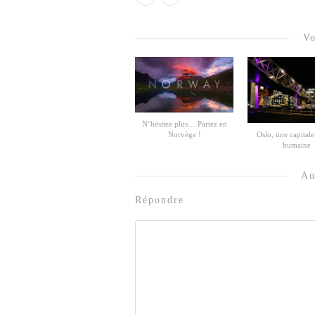
Vo
N’hésitez plus… Partez en
Norvège !
Oslo, une capitale 
humaine
Au
Répondre