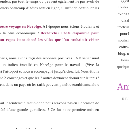
appét
répondent pas tout le temps ou peuvent également ne pas avoir de
Toutes 
soucis beaucoup d’hôtes sont en ligne, il suffit de continuer les
avons d
diza
 notre voyage en Norvège.
A l’époque nous étions étudiants et
trotteu
on la plus économique !
Rechercher l’hôte disponible pour
pour 
ut repos étant donné les villes que l’on souhaitait visiter
souhai
coins 
blog, u
ils, nous avons reçu des réponses positives ! A Kristiansund
bons
un indien installé en Norvège pour le travail ! (Vive la
quelque
r à l’aéroport et nous a accompagné jusqu’à chez lui. Nous étions
e 2 couchages et que les 2 autres devraient dormir sur le tapis !
An
ent dans un pays où les tarifs peuvent paraître exorbitants, alors
RE
llait le lendemain matin donc nous n’avons pas eu l’occasion de
été d’une grande gentillesse ! Ce fut notre première nuit en