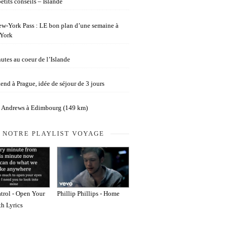
etits conseils – Islande
w-York Pass : LE bon plan d’une semaine à
York
utes au coeur de l’Islande
nd à Prague, idée de séjour de 3 jours
t Andrews à Edimbourg (149 km)
NOTRE PLAYLIST VOYAGE
trol - Open Your
Phillip Phillips - Home
th Lyrics