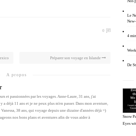
Nos p
Le Ne
New-
0
4 min
Weeke
Mexico
Préparer son voyage en Islande
De S
A propos
r
s et passionnées par les voyages. Anne-Laure, 31 ans, j'ai
 a déjà 11 ans et je ne peux plus m'en passer. Dans mon aventure,
 Vanessa, 38 ans, qui voyage depuis une dizaine d'années déjà =)
Snow Pa
ageons nos bons plans et aventures afin de vous aider à
Eyes wi