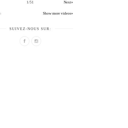
1
/
51
Next»
Show more videos»
b
SUIVEZ-NOUS SUR: