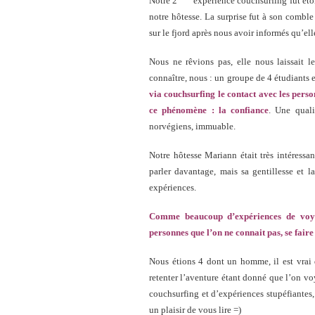
Notre 2
expérience couchsurfing fut ét
notre hôtesse. La surprise fut à son comble
sur le fjord après nous avoir informés qu’el
Nous ne rêvions pas, elle nous laissait l
connaître, nous : un groupe de 4 étudiants e
via couchsurfing le contact avec les pers
ce phénomène : la confiance
. Une quali
norvégiens, immuable.
Notre hôtesse Mariann était très intéressan
parler davantage, mais sa gentillesse et 
expériences.
Comme beaucoup d’expériences de voyag
personnes que l’on ne connait pas, se faire 
Nous étions 4 dont un homme, il est vrai 
retenter l’aventure étant donné que l’on v
couchsurfing et d’expériences stupéfiantes,
un plaisir de vous lire =)