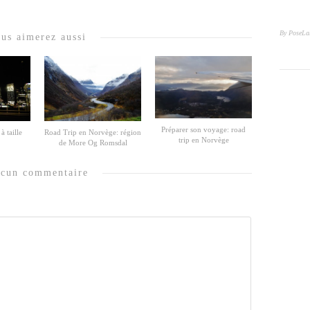
By PoseLa
us aimerez aussi
Préparer son voyage: road
à taille
Road Trip en Norvège: région
trip en Norvège
de More Og Romsdal
cun commentaire