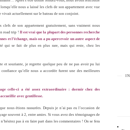
onnante… Après s’être donné rendez-vous, nous avons rencontré
 lorsqu’elle nous a laissé les clefs de son appartement avec vue
le vivait actuellement sur le bateau de son conjoint.
es clefs de son appartement gratuitement, sans vraiment nous
n road trip !
Il est vrai que la plupart des personnes recherche
onnes et l’échange, mais on a pu apercevoir un autre aspect de
té qui se fait de plus en plus rare, mais qui reste, chez les
te et souriante, je regrette quelque peu de ne pas avoir pu lui
la confiance qu’elle nous a accordée furent une des meilleures
I
e celle-ci a été assez extraordinaire : dormir chez des
accueillir avec gentillesse.
que nous étions rassurées. Depuis je n’ai pas eu l’occasion de
oyage souvent à 2, entre amies. Si vous avez des témoignages de
 n’hésitez pas à en faire part dans les commentaires ! On se fera