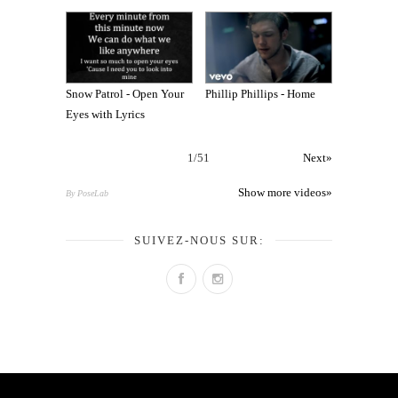
Snow Patrol - Open Your
Phillip Phillips - Home
Eyes with Lyrics
1
/
51
Next»
Show more videos»
By PoseLab
SUIVEZ-NOUS SUR: