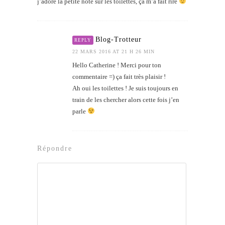
j’adore la petite note sur les toilettes, ça m’a fait rire
Blog-Trotteur
REPLY
22 MARS 2016 AT 21 H 26 MIN
Hello Catherine ! Merci pour ton
commentaire =) ça fait très plaisir !
Ah oui les toilettes ! Je suis toujours en
train de les chercher alors cette fois j’en
parle
Répondre